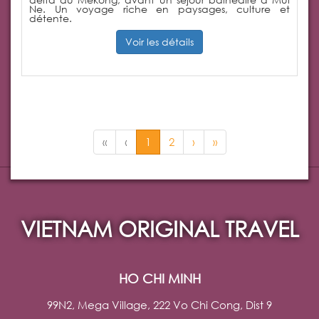
Ne. Un voyage riche en paysages, culture et
détente.
Voir les détails
«
‹
1
2
›
»
VIETNAM ORIGINAL TRAVEL
HO CHI MINH
99N2, Mega Village, 222 Vo Chi Cong, Dist 9