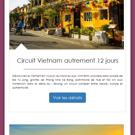
Circuit Vietnam autrement 12 jours
Découvrez le Vietnam en 12 jours du Nord au Sud : Ninh Binh, croisière dans la baie de
Bai Tu Long, grottes de Phong Nha Ke Bang, patrimoine de Hue et Hoi An, puis
immersion dans le delta du Mékong. Un circuit complet entre nature, culture et
authenticité.
Voir les détails