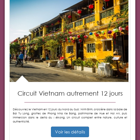
Circuit Vietnam autrement 12 jours
Découvrez le Vietnam en 12 jours du Nord au Sud : Ninh Binh, croisière dans la baie de
Bai Tu Long, grottes de Phong Nha Ke Bang, patrimoine de Hue et Hoi An, puis
immersion dans le delta du Mékong. Un circuit complet entre nature, culture et
authenticité.
Voir les détails