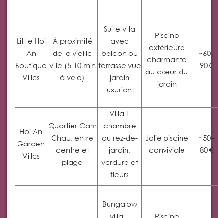
Suite villa
Piscine
Little Hoi
À proximité
avec
extérieure
An
de la vieille
balcon ou
~60–
charmante
Boutique
ville (5-10 min
terrasse vue
90 €
au cœur du
Villas
à vélo)
jardin
jardin
luxuriant
Villa 1
Quartier Cam
chambre
Hoi An
Chau, entre
au rez-de-
Jolie piscine
~50–
Garden
centre et
jardin,
conviviale
80 €
Villas
plage
verdure et
fleurs
Bungalow
villa 1
Piscine