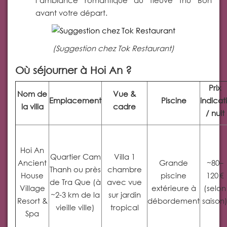
l’ambiance romantique du fleuve Thu Bon
avant votre départ.
(Suggestion chez Tok Restaurant)
Où séjourner à Hoi An ?
Prix
Nom de
Vue &
Emplacement
Piscine
indicati
la villa
cadre
/ nuit
Hoi An
Quartier Cam
Villa 1
Ancient
Grande
~80–
Thanh ou près
chambre
House
piscine
120 €
de Tra Que (à
avec vue
Village
extérieure à
(selon
~2-3 km de la
sur jardin
Resort &
débordement
saison
vieille ville)
tropical
Spa